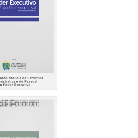
ação das leis de Estrutura
istrativa e de Pessoal
o Poder Executivo