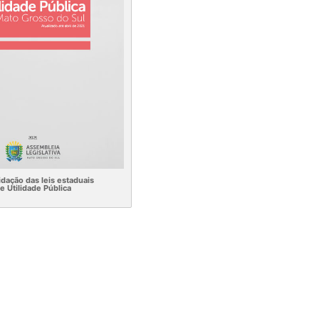
dação das leis estaduais
e Utilidade Pública