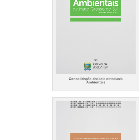
Consolidação das leis estaduais
Ambientais