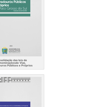
solidação das leis de
nominaçõesde Vias,
uros Públicos e Próprios