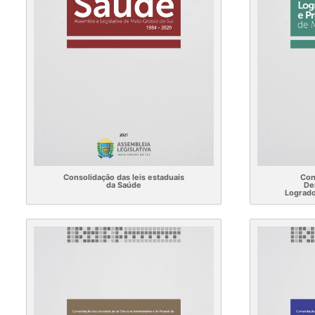
Consolidação das leis estaduais
Con
da Saúde
De
Logrado