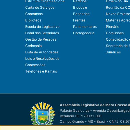
Estrutura Organizacional
Partidos
Ordem do Dia
Carta de Serviços
Blocos e
Reunião da C
Concursos
Bancadas
Novos Projeto
Biblioteca
Frentes
Matérias Apre
Escola do Legislativo
Parlamentares
Plenário
Coral dos Servidores
Corregedoria
Comissões
Gestão de Pessoas
Consolidação 
Cerimonial
Secretaria de 
Lista de Autoridades
Jurídicos
Leis e Resoluções de
Concessões
Telefones e Ramais
Assembleia Legislativa de Mato Grosso d
Palácio Guaicurus - Avenida Desembargado
Veraneio CEP: 79031-901
Campo Grande - MS - Brasil - CNPJ: 03.9
© Assembleia Legislativa de Mato Grosso d