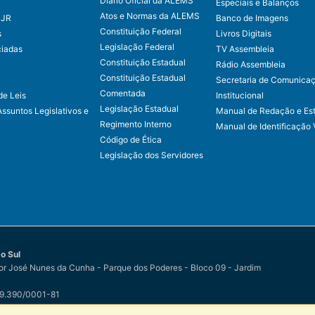
Diário Oficial da ALEMS
Especiais e Balanços
Atos e Normas da ALEMS
CJR
Banco de Imagens
Constituição Federal
s
Livros Digitais
Legislação Federal
ciadas
TV Assembleia
Constituição Estadual
Rádio Assembleia
Constituição Estadual
Secretaria de Comunica
Comentada
de Leis
Institucional
Legislação Estadual
Assuntos Legislativos e
Manual de Redação e Est
Regimento Interno
Manual de Identificação 
Código de Ética
Legislação dos Servidores
o Sul
r José Nunes da Cunha - Parque dos Poderes - Bloco 09 - Jardim
79.390/0001-81
o Sul
por
Easy Net Tecnologia da Informação