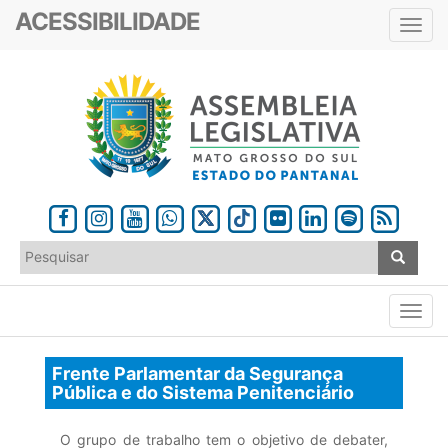
ACESSIBILIDADE
Toggl
navig
Frente Parlamentar da Segurança
Pública e do Sistema Penitenciário
O grupo de trabalho tem o objetivo de debater,