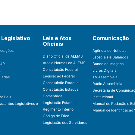
Legislativo
Leis e Atos
Comunicação
Oficiais
posições
Agência de Notícias
Diário Oficial da ALEMS
Especiais e Balanços
Atos e Normas da ALEMS
CJR
Banco de Imagens
Constituição Federal
s
Livros Digitais
Legislação Federal
ciadas
TV Assembleia
Constituição Estadual
Rádio Assembleia
Constituição Estadual
Secretaria de Comunica
Comentada
de Leis
Institucional
Legislação Estadual
Assuntos Legislativos e
Manual de Redação e Est
Regimento Interno
Manual de Identificação 
Código de Ética
Legislação dos Servidores