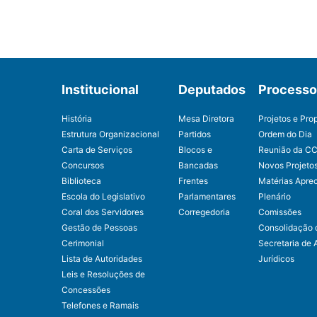
Institucional
Deputados
Processo 
História
Mesa Diretora
Projetos e Pro
Estrutura Organizacional
Partidos
Ordem do Dia
Carta de Serviços
Blocos e
Reunião da C
Concursos
Bancadas
Novos Projeto
Biblioteca
Frentes
Matérias Apre
Escola do Legislativo
Parlamentares
Plenário
Coral dos Servidores
Corregedoria
Comissões
Gestão de Pessoas
Consolidação 
Cerimonial
Secretaria de 
Lista de Autoridades
Jurídicos
Leis e Resoluções de
Concessões
Telefones e Ramais