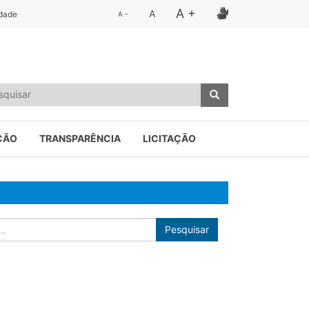
A +
A
idade
A -
ÇÃO
TRANSPARÊNCIA
LICITAÇÃO
Pesquisar