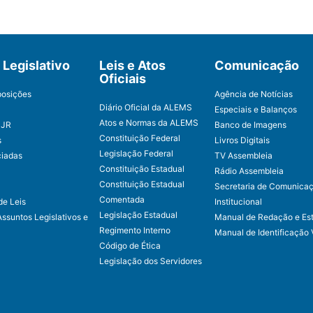
Legislativo
Leis e Atos
Comunicação
Oficiais
posições
Agência de Notícias
Diário Oficial da ALEMS
Especiais e Balanços
Atos e Normas da ALEMS
CJR
Banco de Imagens
Constituição Federal
s
Livros Digitais
Legislação Federal
ciadas
TV Assembleia
Constituição Estadual
Rádio Assembleia
Constituição Estadual
Secretaria de Comunica
Comentada
de Leis
Institucional
Legislação Estadual
Assuntos Legislativos e
Manual de Redação e Est
Regimento Interno
Manual de Identificação 
Código de Ética
Legislação dos Servidores