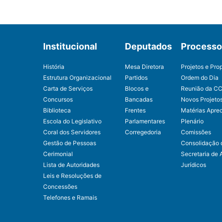
Institucional
Deputados
Processo 
História
Mesa Diretora
Projetos e Pro
Estrutura Organizacional
Partidos
Ordem do Dia
Carta de Serviços
Blocos e
Reunião da C
Concursos
Bancadas
Novos Projeto
Biblioteca
Frentes
Matérias Apre
Escola do Legislativo
Parlamentares
Plenário
Coral dos Servidores
Corregedoria
Comissões
Gestão de Pessoas
Consolidação 
Cerimonial
Secretaria de 
Lista de Autoridades
Jurídicos
Leis e Resoluções de
Concessões
Telefones e Ramais