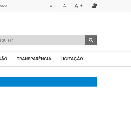
A +
A
idade
A -
ÇÃO
TRANSPARÊNCIA
LICITAÇÃO