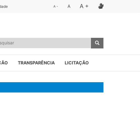
A +
A
idade
A -
ÇÃO
TRANSPARÊNCIA
LICITAÇÃO