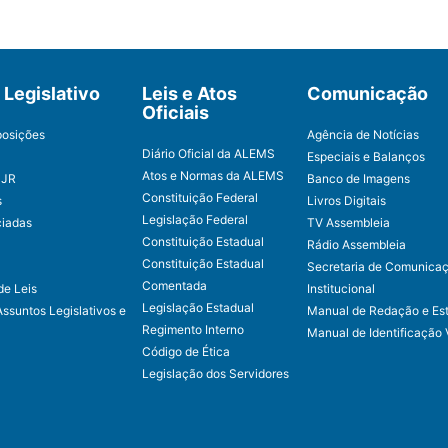
Legislativo
Leis e Atos
Comunicação
Oficiais
posições
Agência de Notícias
Diário Oficial da ALEMS
Especiais e Balanços
Atos e Normas da ALEMS
CJR
Banco de Imagens
Constituição Federal
s
Livros Digitais
Legislação Federal
ciadas
TV Assembleia
Constituição Estadual
Rádio Assembleia
Constituição Estadual
Secretaria de Comunica
Comentada
de Leis
Institucional
Legislação Estadual
Assuntos Legislativos e
Manual de Redação e Est
Regimento Interno
Manual de Identificação 
Código de Ética
Legislação dos Servidores