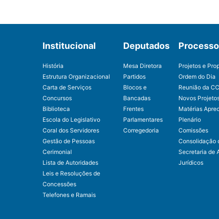
Institucional
Deputados
Processo 
História
Mesa Diretora
Projetos e Pro
Estrutura Organizacional
Partidos
Ordem do Dia
Carta de Serviços
Blocos e
Reunião da C
Concursos
Bancadas
Novos Projeto
Biblioteca
Frentes
Matérias Apre
Escola do Legislativo
Parlamentares
Plenário
Coral dos Servidores
Corregedoria
Comissões
Gestão de Pessoas
Consolidação 
Cerimonial
Secretaria de 
Lista de Autoridades
Jurídicos
Leis e Resoluções de
Concessões
Telefones e Ramais