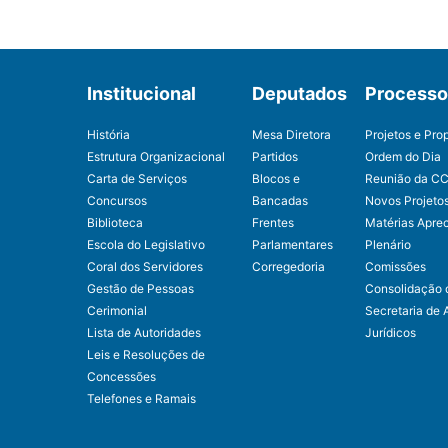
Institucional
Deputados
Processo 
História
Mesa Diretora
Projetos e Pro
Estrutura Organizacional
Partidos
Ordem do Dia
Carta de Serviços
Blocos e
Reunião da C
Concursos
Bancadas
Novos Projeto
Biblioteca
Frentes
Matérias Apre
Escola do Legislativo
Parlamentares
Plenário
Coral dos Servidores
Corregedoria
Comissões
Gestão de Pessoas
Consolidação 
Cerimonial
Secretaria de 
Lista de Autoridades
Jurídicos
Leis e Resoluções de
Concessões
Telefones e Ramais