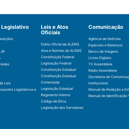
Legislativo
Leis e Atos
Comunicação
Oficiais
posições
Agência de Notícias
Diário Oficial da ALEMS
Especiais e Balanços
Atos e Normas da ALEMS
CJR
Banco de Imagens
Constituição Federal
s
Livros Digitais
Legislação Federal
ciadas
TV Assembleia
Constituição Estadual
Rádio Assembleia
Constituição Estadual
Secretaria de Comunica
Comentada
de Leis
Institucional
Legislação Estadual
Assuntos Legislativos e
Manual de Redação e Est
Regimento Interno
Manual de Identificação 
Código de Ética
Legislação dos Servidores