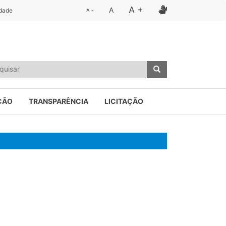
A +
A
idade
A -
ÇÃO
TRANSPARÊNCIA
LICITAÇÃO