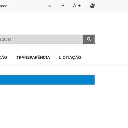
A +
A
idade
A -
ÇÃO
TRANSPARÊNCIA
LICITAÇÃO