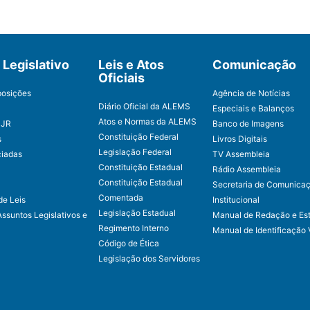
Legislativo
Leis e Atos
Comunicação
Oficiais
posições
Agência de Notícias
Diário Oficial da ALEMS
Especiais e Balanços
Atos e Normas da ALEMS
CJR
Banco de Imagens
Constituição Federal
s
Livros Digitais
Legislação Federal
ciadas
TV Assembleia
Constituição Estadual
Rádio Assembleia
Constituição Estadual
Secretaria de Comunica
Comentada
de Leis
Institucional
Legislação Estadual
Assuntos Legislativos e
Manual de Redação e Est
Regimento Interno
Manual de Identificação 
Código de Ética
Legislação dos Servidores