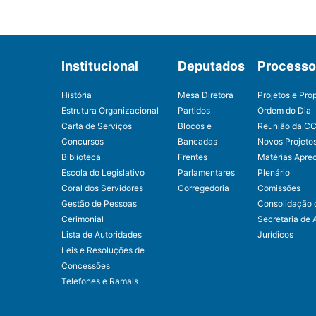
Institucional
Deputados
Processo 
História
Mesa Diretora
Projetos e Pro
Estrutura Organizacional
Partidos
Ordem do Dia
Carta de Serviços
Blocos e
Reunião da C
Concursos
Bancadas
Novos Projeto
Biblioteca
Frentes
Matérias Apre
Escola do Legislativo
Parlamentares
Plenário
Coral dos Servidores
Corregedoria
Comissões
Gestão de Pessoas
Consolidação 
Cerimonial
Secretaria de 
Lista de Autoridades
Jurídicos
Leis e Resoluções de
Concessões
Telefones e Ramais