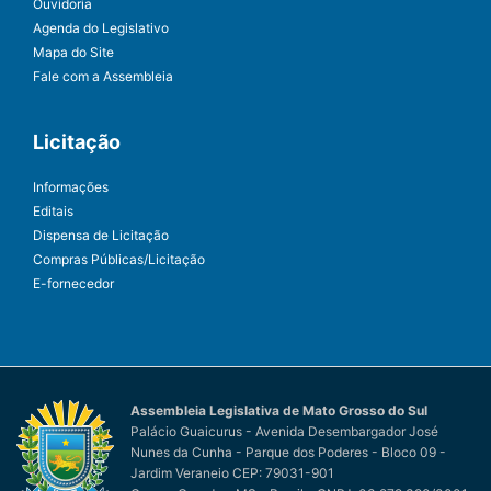
Ouvidoria
Agenda do Legislativo
Mapa do Site
Fale com a Assembleia
Licitação
Informações
Editais
Dispensa de Licitação
Compras Públicas/Licitação
E-fornecedor
Assembleia Legislativa de Mato Grosso do Sul
Palácio Guaicurus - Avenida Desembargador José
Nunes da Cunha - Parque dos Poderes - Bloco 09 -
Jardim Veraneio CEP: 79031-901