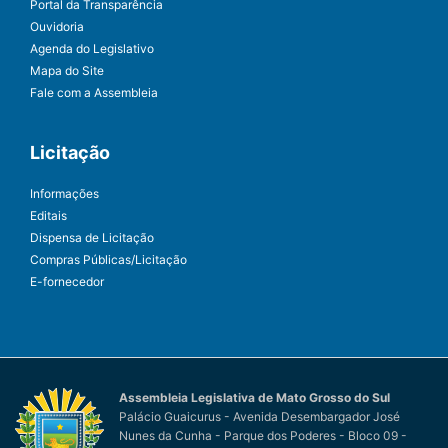
Portal da Transparência
Ouvidoria
Agenda do Legislativo
Mapa do Site
Fale com a Assembleia
Licitação
Informações
Editais
Dispensa de Licitação
Compras Públicas/Licitação
E-fornecedor
Assembleia Legislativa de Mato Grosso do Sul
Palácio Guaicurus - Avenida Desembargador José
Nunes da Cunha - Parque dos Poderes - Bloco 09 -