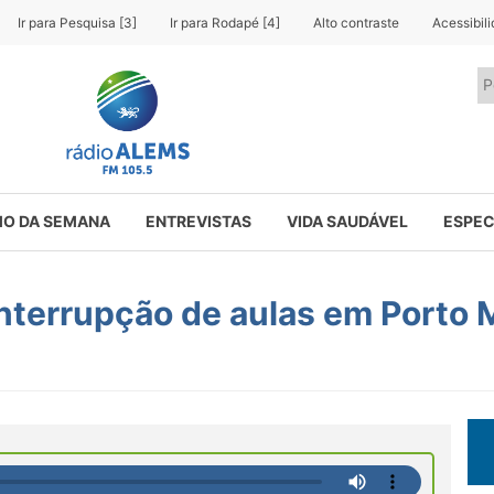
Ir para Pesquisa [3]
Ir para Rodapé [4]
Alto contraste
Acessibil
O DA SEMANA
ENTREVISTAS
VIDA SAUDÁVEL
ESPEC
interrupção de aulas em Porto 