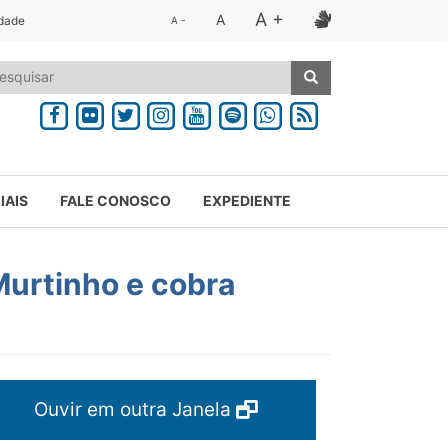
A +
A
idade
A -
IAIS
FALE CONOSCO
EXPEDIENTE
Murtinho e cobra
Ouvir em outra Janela