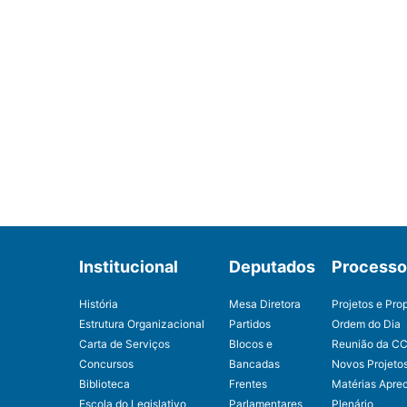
Institucional
Deputados
Processo 
História
Mesa Diretora
Projetos e Pro
Estrutura Organizacional
Partidos
Ordem do Dia
Carta de Serviços
Blocos e
Reunião da C
Concursos
Bancadas
Novos Projeto
Biblioteca
Frentes
Matérias Apre
Escola do Legislativo
Parlamentares
Plenário