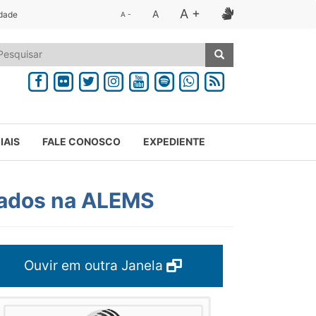
A +
A
idade
A -
IAIS
FALE CONOSCO
EXPEDIENTE
otados na ALEMS
Ouvir em outra Janela