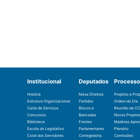
Institucional
Deputados
Processo 
História
Mesa Diretora
Projetos e Pro
Estrutura Organizacional
Partidos
Ordem do Dia
Carta de Serviços
Blocos e
Reunião da C
Concursos
Bancadas
Novos Projeto
Biblioteca
Frentes
Matérias Apre
Escola do Legislativo
Parlamentares
Plenário
Coral dos Servidores
Corregedoria
Comissões