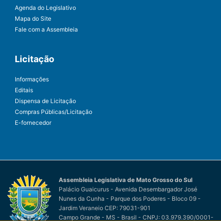
Agenda do Legislativo
Mapa do Site
Fale com a Assembleia
Licitação
Informações
Editais
Dispensa de Licitação
Compras Públicas/Licitação
E-fornecedor
Assembleia Legislativa de Mato Grosso do Sul
Palácio Guaicurus - Avenida Desembargador José
Nunes da Cunha - Parque dos Poderes - Bloco 09 -
Jardim Veraneio CEP: 79031-901
Campo Grande - MS - Brasil - CNPJ: 03.979.390/0001-