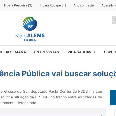
Ir para Pesquisa [3]
Ir para Rodapé [4]
Alto contraste
Acessibil
O DA SEMANA
ENTREVISTAS
VIDA SAUDÁVEL
ESPEC
ência Pública vai buscar solu
ato Grosso do Sul, deputado Paulo Corrêa do PSDB marcou
iscutir a situação da BR-060, no trecho entre as cidades de
etamente deteriorada.