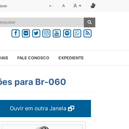
A +
A
idade
A -
IAIS
FALE CONOSCO
EXPEDIENTE
ções para Br-060
Ouvir em outra Janela