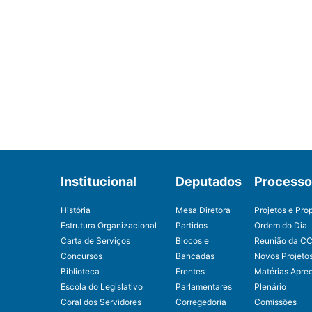
Institucional
Deputados
Processo 
História
Mesa Diretora
Projetos e Pro
Estrutura Organizacional
Partidos
Ordem do Dia
Carta de Serviços
Blocos e
Reunião da C
Concursos
Bancadas
Novos Projeto
Biblioteca
Frentes
Matérias Apre
Escola do Legislativo
Parlamentares
Plenário
Coral dos Servidores
Corregedoria
Comissões