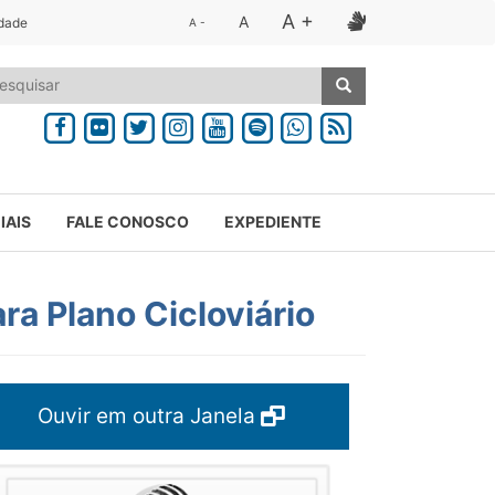
A +
A
idade
A -
IAIS
FALE CONOSCO
EXPEDIENTE
ra Plano Cicloviário
Ouvir em outra Janela