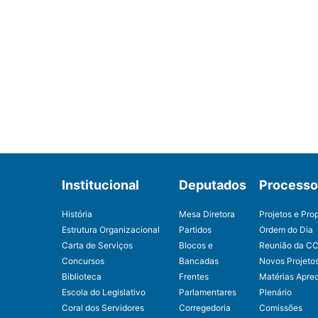
Institucional
Deputados
Processo 
História
Mesa Diretora
Projetos e Pro
Estrutura Organizacional
Partidos
Ordem do Dia
Carta de Serviços
Blocos e
Reunião da C
Concursos
Bancadas
Novos Projeto
Biblioteca
Frentes
Matérias Apre
Escola do Legislativo
Parlamentares
Plenário
Coral dos Servidores
Corregedoria
Comissões