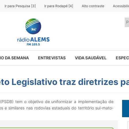
Ir para Pesquisa [3]
Ir para Rodapé [4]
Alto contraste
Acessibil
O DA SEMANA
ENTREVISTAS
VIDA SAUDÁVEL
ESPEC
 Legislativo traz diretrizes pa
(PSDB) tem o objetivo de uniformizar a implementação de
los e similares nas rodovias estaduais do território sul-mato-