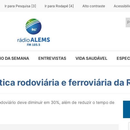
Ir para Pesquisa [3]
Ir para Rodapé [4]
Alto contraste
Acessibil
O DA SEMANA
ENTREVISTAS
VIDA SAUDÁVEL
ESPEC
ica rodoviária e ferroviária da
odoviário deve diminuir em 30%, além de reduzir o tempo de