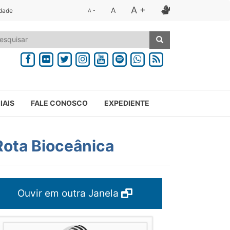
A +
A
idade
A -
IAIS
FALE CONOSCO
EXPEDIENTE
 Rota Bioceânica
Ouvir em outra Janela