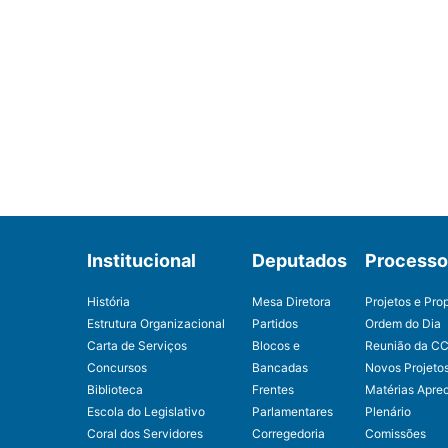
Institucional
Deputados
Processo 
História
Mesa Diretora
Projetos e Pro
Estrutura Organizacional
Partidos
Ordem do Dia
Carta de Serviços
Blocos e
Reunião da C
Concursos
Bancadas
Novos Projeto
Biblioteca
Frentes
Matérias Apre
Escola do Legislativo
Parlamentares
Plenário
Coral dos Servidores
Corregedoria
Comissões