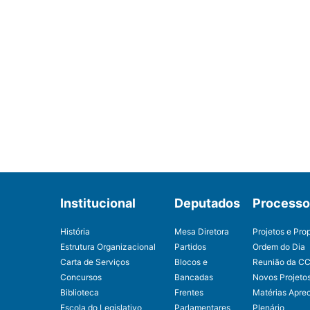
Institucional
Deputados
Processo 
História
Mesa Diretora
Projetos e Pro
Estrutura Organizacional
Partidos
Ordem do Dia
Carta de Serviços
Blocos e
Reunião da C
Concursos
Bancadas
Novos Projeto
Biblioteca
Frentes
Matérias Apre
Escola do Legislativo
Parlamentares
Plenário