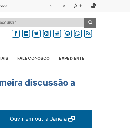
A +
A
idade
A -
IAIS
FALE CONOSCO
EXPEDIENTE
eira discussão a
Ouvir em outra Janela