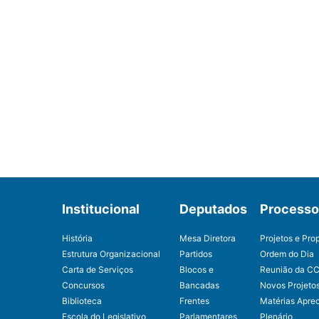
Institucional
Deputados
Processo 
História
Mesa Diretora
Projetos e Pro
Estrutura Organizacional
Partidos
Ordem do Dia
Carta de Serviços
Blocos e
Reunião da C
Concursos
Bancadas
Novos Projeto
Biblioteca
Frentes
Matérias Apre
Escola do Legislativo
Parlamentares
Plenário