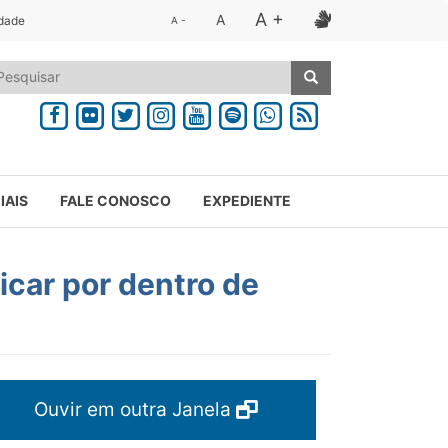
A +
A
idade
A -
IAIS
FALE CONOSCO
EXPEDIENTE
car por dentro de
Ouvir em outra Janela