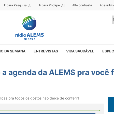
Ir para Pesquisa [3]
Ir para Rodapé [4]
Alto contraste
Acessibil
O DA SEMANA
ENTREVISTAS
VIDA SAUDÁVEL
ESPEC
a agenda da ALEMS pra você fi
cas pra todos os gostos não deixe de conferir!