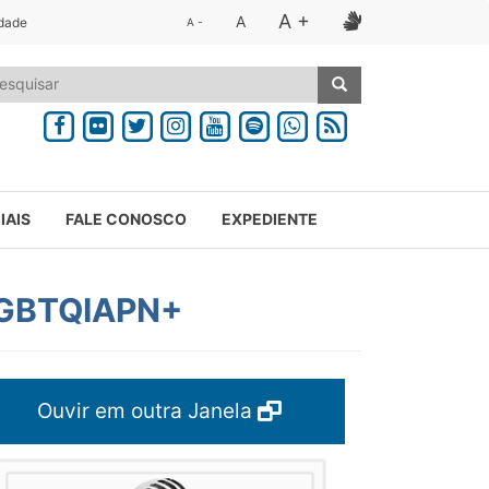
A +
A
idade
A -
IAIS
FALE CONOSCO
EXPEDIENTE
 LGBTQIAPN+
Ouvir em outra Janela