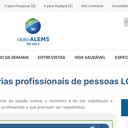
Ir para Pesquisa [3]
Ir para Rodapé [4]
Alto contraste
Acessibil
O DA SEMANA
ENTREVISTAS
VIDA SAUDÁVEL
ESPEC
órias profissionais de pessoas
te da sessão solene, o momento é de dar visibilidade a
rofissionais e que precisam ser respeitados.