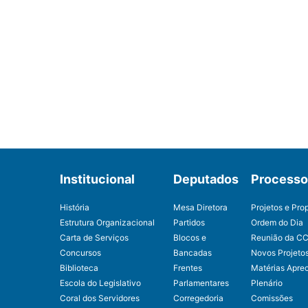
Institucional
Deputados
Processo 
História
Mesa Diretora
Projetos e Pro
Estrutura Organizacional
Partidos
Ordem do Dia
Carta de Serviços
Blocos e
Reunião da C
Concursos
Bancadas
Novos Projeto
Biblioteca
Frentes
Matérias Apre
Escola do Legislativo
Parlamentares
Plenário
Coral dos Servidores
Corregedoria
Comissões