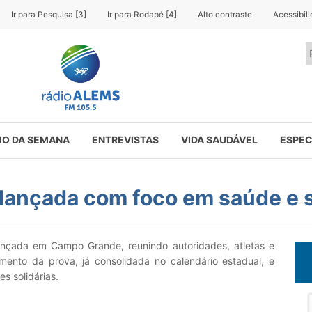
Ir para Pesquisa [3]
Ir para Rodapé [4]
Alto contraste
Acessibil
O DA SEMANA
ENTREVISTAS
VIDA SAUDÁVEL
ESPEC
 lançada com foco em saúde e 
ançada em Campo Grande, reunindo autoridades, atletas e
ento da prova, já consolidada no calendário estadual, e
es solidárias.