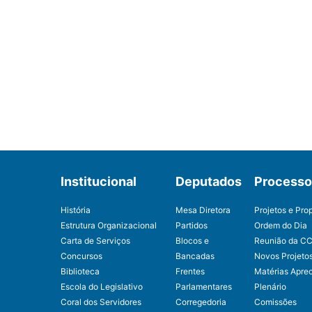
Institucional
Deputados
Processo 
História
Mesa Diretora
Projetos e Pro
Estrutura Organizacional
Partidos
Ordem do Dia
Carta de Serviços
Blocos e
Reunião da C
Concursos
Bancadas
Novos Projeto
Biblioteca
Frentes
Matérias Apre
Escola do Legislativo
Parlamentares
Plenário
Coral dos Servidores
Corregedoria
Comissões