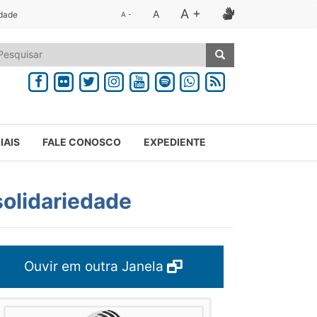
A +
A
idade
A -
IAIS
FALE CONOSCO
EXPEDIENTE
solidariedade
Ouvir em outra Janela