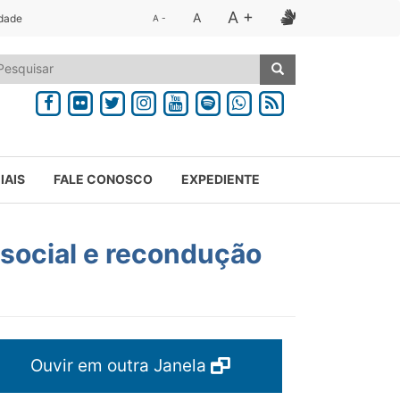
A +
A
idade
A -
IAIS
FALE CONOSCO
EXPEDIENTE
 social e recondução
Ouvir em outra Janela