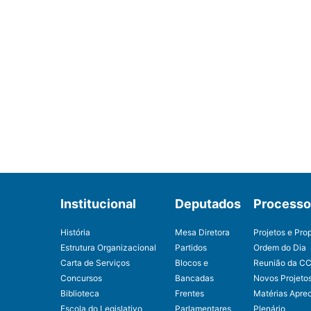
Institucional
Deputados
Processo 
História
Mesa Diretora
Projetos e Pro
Estrutura Organizacional
Partidos
Ordem do Dia
Carta de Serviços
Blocos e
Reunião da C
Concursos
Bancadas
Novos Projeto
Biblioteca
Frentes
Matérias Apre
Escola do Legislativo
Parlamentares
Plenário