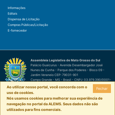
Informações
Editais
Dispensa de Licitação
Compras Públicas/Licitação
E-fornecedor
Assembleia Legislativa de Mato Grosso do Sul
Palácio Guaicurus - Avenida Desembargador José
Nunes da Cunha - Parque dos Poderes - Bloco 09 -
Jardim Veraneio CEP: 79031-901
Campo Grande - MS - Brasil - CNPJ: 03.979.390/0001-
81
Ao utilizar nosso portal, você concorda com o
Fechar
© Assembleia Legislativa de Mato Grosso do Sul
por
uso de cookies.
Easy Net Tecnologia da Informação
Nós usamos cookies para melhorar sua experiência de
navegação no portal da ALEMS. Seus dados não são
utilizados para fins comerciais.