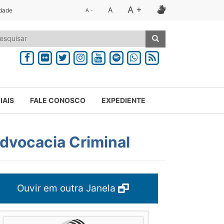
A +
A
idade
A -
IAIS
FALE CONOSCO
EXPEDIENTE
Advocacia Criminal
Ouvir em outra Janela