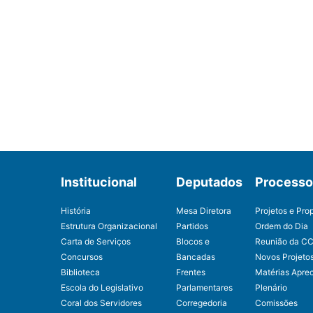
Institucional
Deputados
Processo 
História
Mesa Diretora
Projetos e Pro
Estrutura Organizacional
Partidos
Ordem do Dia
Carta de Serviços
Blocos e
Reunião da C
Concursos
Bancadas
Novos Projeto
Biblioteca
Frentes
Matérias Apre
Escola do Legislativo
Parlamentares
Plenário
Coral dos Servidores
Corregedoria
Comissões