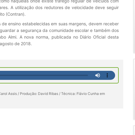
como naquelas onde existe tráfego regular de veículos com
dares. A utilização dos redutores de velocidade deve seguir
to (Contran).
s de ensino estabelecidas em suas margens, devem receber
resguardar a segurança da comunidade escolar e também dos
abo Almi. A nova norma, publicada no Diário Oficial desta
 agosto de 2018.
arol Assis / Produção: David Ribas / Técnica: Flávio Cunha em