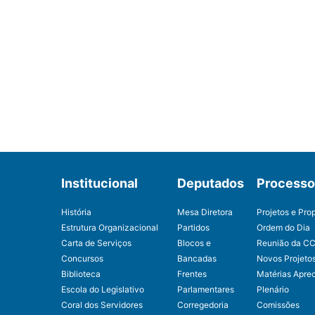
Institucional
Deputados
Processo 
História
Mesa Diretora
Projetos e Pro
Estrutura Organizacional
Partidos
Ordem do Dia
Carta de Serviços
Blocos e
Reunião da C
Concursos
Bancadas
Novos Projeto
Biblioteca
Frentes
Matérias Apre
Escola do Legislativo
Parlamentares
Plenário
Coral dos Servidores
Corregedoria
Comissões