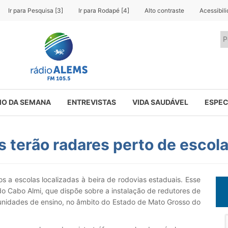
Ir para Pesquisa [3]
Ir para Rodapé [4]
Alto contraste
Acessibil
O DA SEMANA
ENTREVISTAS
VIDA SAUDÁVEL
ESPEC
s terão radares perto de escol
s a escolas localizadas à beira de rodovias estaduais. Esse
do Cabo Almi, que dispõe sobre a instalação de redutores de
 unidades de ensino, no âmbito do Estado de Mato Grosso do