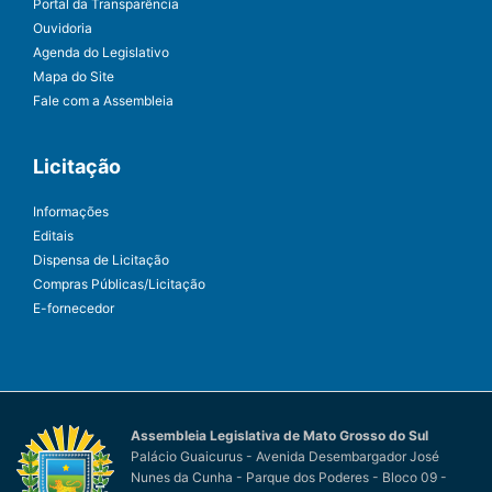
Portal da Transparência
Ouvidoria
Agenda do Legislativo
Mapa do Site
Fale com a Assembleia
Licitação
Informações
Editais
Dispensa de Licitação
Compras Públicas/Licitação
E-fornecedor
Assembleia Legislativa de Mato Grosso do Sul
Palácio Guaicurus - Avenida Desembargador José
Nunes da Cunha - Parque dos Poderes - Bloco 09 -