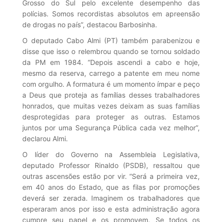
Grosso do Sul pelo excelente desempenho das
polícias. Somos recordistas absolutos em apreensão
de drogas no país”, destacou Barbosinha.
O deputado Cabo Almi (PT) também parabenizou e
disse que isso o relembrou quando se tornou soldado
da PM em 1984. “Depois ascendi a cabo e hoje,
mesmo da reserva, carrego a patente em meu nome
com orgulho. A formatura é um momento ímpar e peço
a Deus que proteja as famílias desses trabalhadores
honrados, que muitas vezes deixam as suas famílias
desprotegidas para proteger as outras. Estamos
juntos por uma Segurança Pública cada vez melhor”,
declarou Almi.
O líder do Governo na Assembleia Legislativa,
deputado Professor Rinaldo (PSDB), ressaltou que
outras ascensões estão por vir. “Será a primeira vez,
em 40 anos do Estado, que as filas por promoções
deverá ser zerada. Imaginem os trabalhadores que
esperaram anos por isso e esta administração agora
cumpre seu papel e os promovem. Se todos os