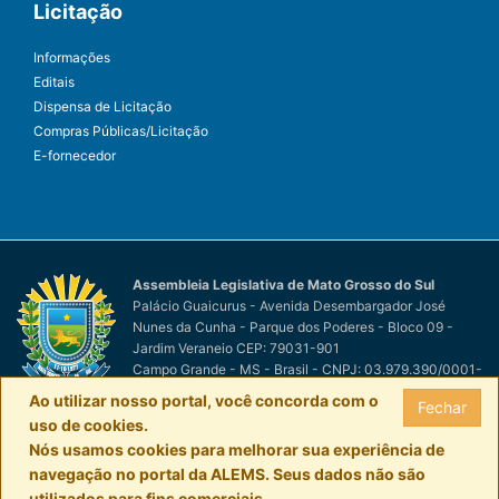
Licitação
Informações
Editais
Dispensa de Licitação
Compras Públicas/Licitação
E-fornecedor
Assembleia Legislativa de Mato Grosso do Sul
Palácio Guaicurus - Avenida Desembargador José
Nunes da Cunha - Parque dos Poderes - Bloco 09 -
Jardim Veraneio CEP: 79031-901
Campo Grande - MS - Brasil - CNPJ: 03.979.390/0001-
81
Ao utilizar nosso portal, você concorda com o
Fechar
© Assembleia Legislativa de Mato Grosso do Sul
por
uso de cookies.
Easy Net Tecnologia da Informação
Nós usamos cookies para melhorar sua experiência de
navegação no portal da ALEMS. Seus dados não são
utilizados para fins comerciais.