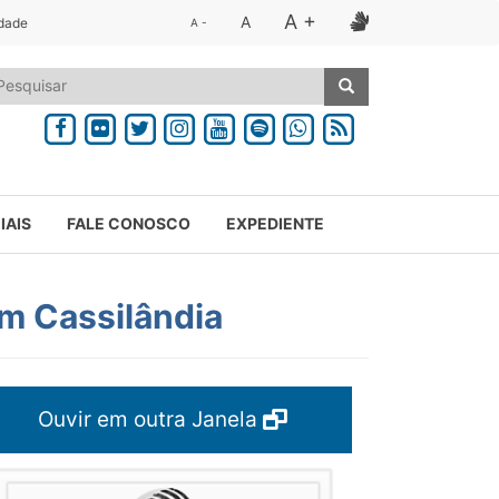
A +
A
idade
A -
IAIS
FALE CONOSCO
EXPEDIENTE
em Cassilândia
Ouvir em outra Janela