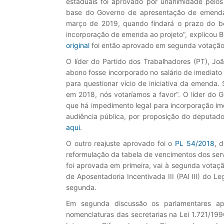
estaduais foi aprovado por unanimidade pelos
base do Governo de apresentação de emenda p
março de 2019, quando findará o prazo do b
incorporação de emenda ao projeto”, explicou Be
original
foi então aprovado em segunda votação
O líder do Partido dos Trabalhadores (PT), J
abono fosse incorporado no salário de imediat
para questionar vício de iniciativa da emenda.
em 2018, nós votaríamos a favor”. O líder do 
que há impedimento legal para incorporação i
audiência pública, por proposição do deputad
aqui
.
O outro reajuste aprovado foi o
PL 54/2018
, 
reformulação da tabela de vencimentos dos ser
foi aprovada em primeira, vai à segunda votaç
de Aposentadoria Incentivada III (PAI III) do L
segunda.
Em segunda discussão os parlamentares 
nomenclaturas das secretarias na Lei 1.721/1