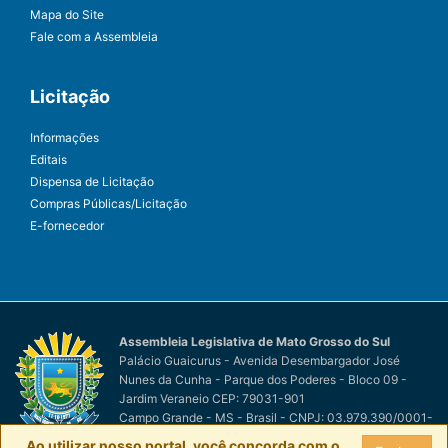
Mapa do Site
Fale com a Assembleia
Licitação
Informações
Editais
Dispensa de Licitação
Compras Públicas/Licitação
E-fornecedor
Assembleia Legislativa de Mato Grosso do Sul
Palácio Guaicurus - Avenida Desembargador José
Nunes da Cunha - Parque dos Poderes - Bloco 09 -
Jardim Veraneio CEP: 79031-901
Campo Grande - MS - Brasil - CNPJ: 03.979.390/0001-
81
Ao utilizar nosso portal, você concorda com o