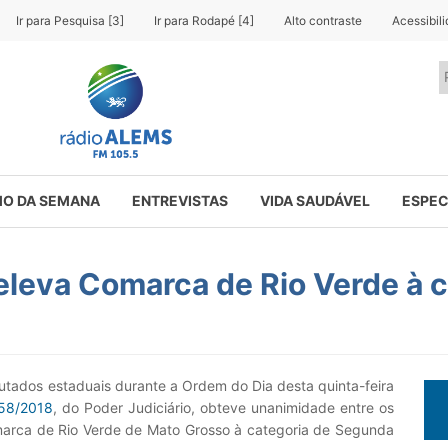
Ir para Pesquisa [3]
Ir para Rodapé [4]
Alto contraste
Acessibil
O DA SEMANA
ENTREVISTAS
VIDA SAUDÁVEL
ESPEC
 eleva Comarca de Rio Verde à 
utados estaduais durante a Ordem do Dia desta quinta-feira
58/2018
, do Poder Judiciário, obteve unanimidade entre os
omarca de Rio Verde de Mato Grosso à categoria de Segunda