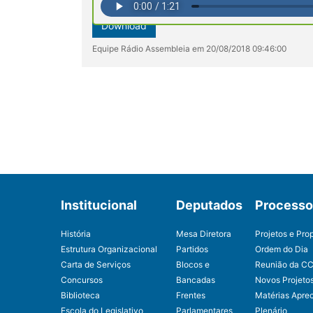
Download
Equipe Rádio Assembleia em 20/08/2018 09:46:00
Institucional
Deputados
Processo 
História
Mesa Diretora
Projetos e Pro
Estrutura Organizacional
Partidos
Ordem do Dia
Carta de Serviços
Blocos e
Reunião da C
Concursos
Bancadas
Novos Projeto
Biblioteca
Frentes
Matérias Apre
Escola do Legislativo
Parlamentares
Plenário