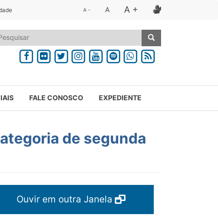
A +
A
idade
A -
IAIS
FALE CONOSCO
EXPEDIENTE
categoria de segunda
Ouvir em outra Janela