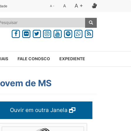
A +
A
idade
A -
IAIS
FALE CONOSCO
EXPEDIENTE
Jovem de MS
Ouvir em outra Janela