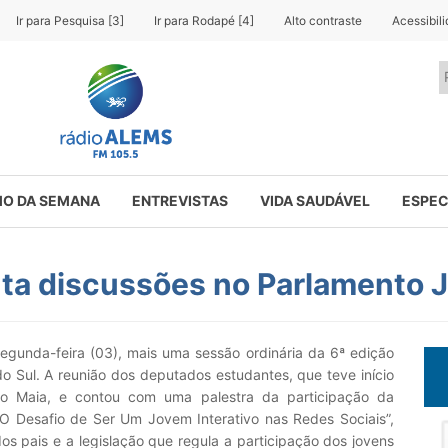
Ir para Pesquisa [3]
Ir para Rodapé [4]
Alto contraste
Acessibil
O DA SEMANA
ENTREVISTAS
VIDA SAUDÁVEL
ESPEC
ta discussões no Parlamento 
 segunda-feira (03), mais uma sessão ordinária da 6ª edição
 Sul. A reunião dos deputados estudantes, que teve início
io Maia, e contou com uma palestra da participação da
 Desafio de Ser Um Jovem Interativo nas Redes Sociais”,
s pais e a legislação que regula a participação dos jovens