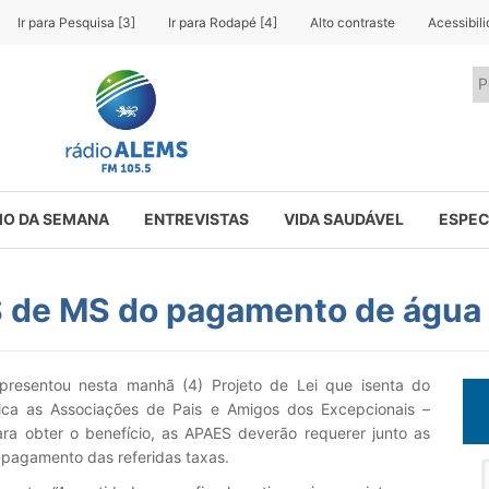
Ir para Pesquisa [3]
Ir para Rodapé [4]
Alto contraste
Acessibil
O DA SEMANA
ENTREVISTAS
VIDA SAUDÁVEL
ESPEC
 de MS do pagamento de água 
presentou nesta manhã (4) Projeto de Lei que isenta do
ica as Associações de Pais e Amigos dos Excepcionais –
ra obter o benefício, as APAES deverão requerer junto as
 pagamento das referidas taxas.