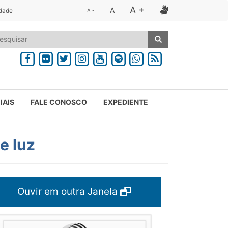
A +
A
idade
A -
IAIS
FALE CONOSCO
EXPEDIENTE
e luz
Ouvir em outra Janela