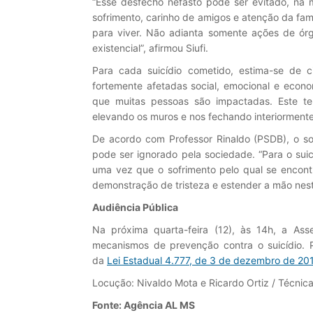
“Esse desfecho nefasto pode ser evitado, na 
sofrimento, carinho de amigos e atenção da famíl
para viver. Não adianta somente ações de órg
existencial”, afirmou Siufi.
Para cada suicídio cometido, estima-se de c
fortemente afetadas social, emocional e econo
que muitas pessoas são impactadas. Este te
elevando os muros e nos fechando interiorment
De acordo com Professor Rinaldo (PSDB), o so
pode ser ignorado pela sociedade. “Para o sui
uma vez que o sofrimento pelo qual se encontr
demonstração de tristeza e estender a mão nes
Audiência Pública
Na próxima quarta-feira (12), às 14h, a Asse
mecanismos de prevenção contra o suicídio. 
da
Lei Estadual 4.777, de 3 de dezembro de 20
Locução: Nivaldo Mota e Ricardo Ortiz / Técnica:
Fonte: Agência AL MS