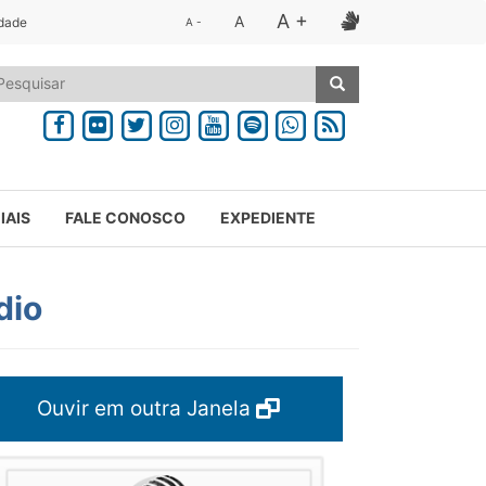
A +
A
idade
A -
IAIS
FALE CONOSCO
EXPEDIENTE
dio
Ouvir em outra Janela