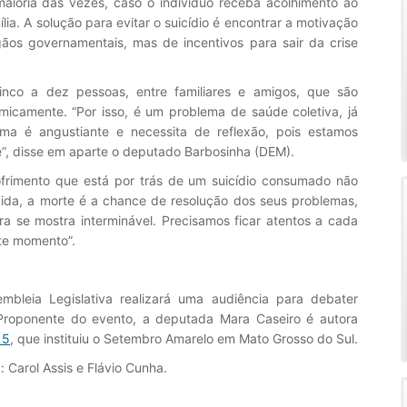
maioria das vezes, caso o indivíduo receba acolhimento ao
ia. A solução para evitar o suicídio é encontrar a motivação
ãos governamentais, mas de incentivos para sair da crise
inco a dez pessoas, entre familiares e amigos, que são
micamente. “Por isso, é um problema de saúde coletiva, já
ma é angustiante e necessita de reflexão, pois estamos
e”, disse em aparte o deputado Barbosinha (DEM).
frimento que está por trás de um suicídio consumado não
cida, a morte é a chance de resolução dos seus problemas,
a se mostra interminável. Precisamos ficar atentos a cada
te momento”.
mbleia Legislativa realizará uma audiência para debater
Proponente do evento, a deputada Mara Caseiro é autora
15
, que instituiu o Setembro Amarelo em Mato Grosso do Sul.
 Carol Assis e Flávio Cunha.