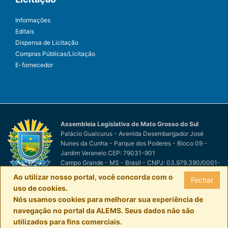
Informações
Editais
Dispensa de Licitação
Compras Públicas/Licitação
E-fornecedor
Assembleia Legislativa de Mato Grosso do Sul
Palácio Guaicurus - Avenida Desembargador José
Nunes da Cunha - Parque dos Poderes - Bloco 09 -
Jardim Veraneio CEP: 79031-901
Campo Grande - MS - Brasil - CNPJ: 03.979.390/0001-
81
Ao utilizar nosso portal, você concorda com o
Fechar
© Assembleia Legislativa de Mato Grosso do Sul
por
uso de cookies.
Easy Net Tecnologia da Informação
Nós usamos cookies para melhorar sua experiência de
navegação no portal da ALEMS. Seus dados não são
utilizados para fins comerciais.