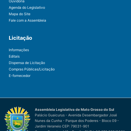
Ouvidoria
Agenda do Legislativo
Mapa do Site
Fale com a Assembleia
Licitação
Informações
Editais
Dispensa de Licitação
Compras Públicas/Licitação
E-fornecedor
Assembleia Legislativa de Mato Grosso do Sul
Palácio Guaicurus - Avenida Desembargador José
Nunes da Cunha - Parque dos Poderes - Bloco 09 -
Jardim Veraneio CEP: 79031-901