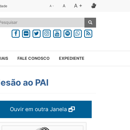
A +
A
idade
A -
IAIS
FALE CONOSCO
EXPEDIENTE
esão ao PAI
Ouvir em outra Janela