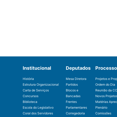
Institucional
Deputados
Processo 
História
Mesa Diretora
Projetos e Pro
Estrutura Organizacional
Partidos
Ordem do Dia
Carta de Serviços
Blocos e
Reunião da C
Concursos
Bancadas
Novos Projeto
Biblioteca
Frentes
Matérias Apre
Escola do Legislativo
Parlamentares
Plenário
Coral dos Servidores
Corregedoria
Comissões