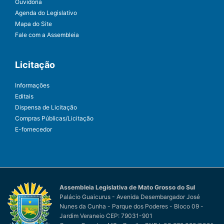
Ouvidoria
Agenda do Legislativo
Mapa do Site
Fale com a Assembleia
Licitação
Informações
Editais
Dispensa de Licitação
Compras Públicas/Licitação
E-fornecedor
Assembleia Legislativa de Mato Grosso do Sul
Palácio Guaicurus - Avenida Desembargador José
Nunes da Cunha - Parque dos Poderes - Bloco 09 -
Jardim Veraneio CEP: 79031-901