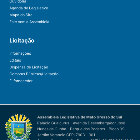
Ouvidoria
Agenda do Legislativo
Mapa do Site
Fale com a Assembleia
Licitação
Informações
Editais
Dispensa de Licitação
Compras Públicas/Licitação
E-fornecedor
Assembleia Legislativa de Mato Grosso do Sul
Palácio Guaicurus - Avenida Desembargador José
Nunes da Cunha - Parque dos Poderes - Bloco 09 -
Jardim Veraneio CEP: 79031-901