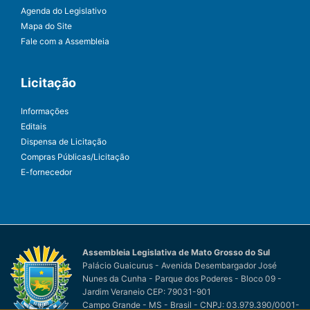
Agenda do Legislativo
Mapa do Site
Fale com a Assembleia
Licitação
Informações
Editais
Dispensa de Licitação
Compras Públicas/Licitação
E-fornecedor
Assembleia Legislativa de Mato Grosso do Sul
Palácio Guaicurus - Avenida Desembargador José
Nunes da Cunha - Parque dos Poderes - Bloco 09 -
Jardim Veraneio CEP: 79031-901
Campo Grande - MS - Brasil - CNPJ: 03.979.390/0001-