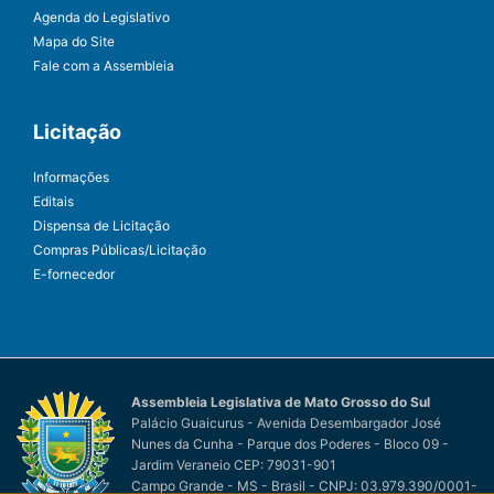
Agenda do Legislativo
Mapa do Site
Fale com a Assembleia
Licitação
Informações
Editais
Dispensa de Licitação
Compras Públicas/Licitação
E-fornecedor
Assembleia Legislativa de Mato Grosso do Sul
Palácio Guaicurus - Avenida Desembargador José
Nunes da Cunha - Parque dos Poderes - Bloco 09 -
Jardim Veraneio CEP: 79031-901
Campo Grande - MS - Brasil - CNPJ: 03.979.390/0001-