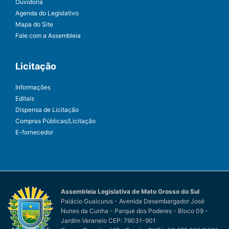
Ouvidoria
Agenda do Legislativo
Mapa do Site
Fale com a Assembleia
Licitação
Informações
Editais
Dispensa de Licitação
Compras Públicas/Licitação
E-fornecedor
Assembleia Legislativa de Mato Grosso do Sul
Palácio Guaicurus - Avenida Desembargador José
Nunes da Cunha - Parque dos Poderes - Bloco 09 -
Jardim Veraneio CEP: 79031-901