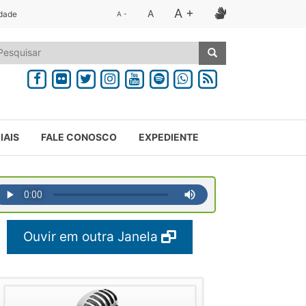
A +
A
idade
A -
IAIS
FALE CONOSCO
EXPEDIENTE
Ouvir em outra Janela