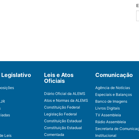
E
Legislativo
Leis e Atos
Comunicação
Oficiais
posições
Agência de Notícias
Diário Oficial da ALEMS
Especiais e Balanços
Atos e Normas da ALEMS
CJR
Banco de Imagens
Constituição Federal
s
Livros Digitais
Legislação Federal
ciadas
TV Assembleia
Constituição Estadual
Rádio Assembleia
Constituição Estadual
Secretaria de Comunica
Comentada
de Leis
Institucional