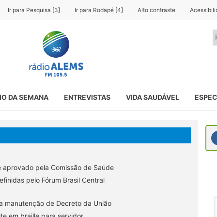
Ir para Pesquisa [3]
Ir para Rodapé [4]
Alto contraste
Acessibil
O DA SEMANA
ENTREVISTAS
VIDA SAUDÁVEL
ESPEC
aúde é aprovado pela Comissão de Saúde
finidas pelo Fórum Brasil Central
ra manutenção de Decreto da União
ite em braille para servidor