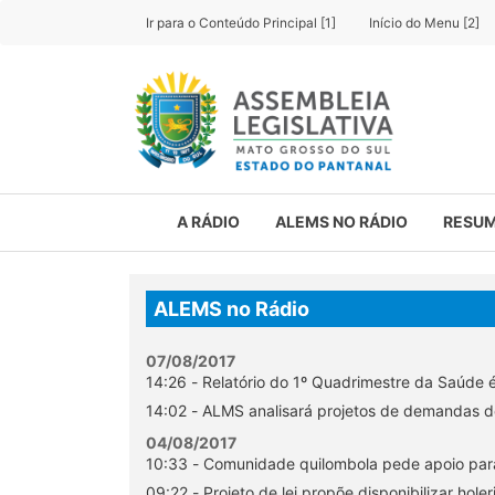
Ir para o Conteúdo Principal [1]
Início do Menu [2]
A RÁDIO
ALEMS NO RÁDIO
RESUM
ALEMS no Rádio
07/08/2017
14:26 - Relatório do 1º Quadrimestre da S
14:02 - ALMS analisará projetos de demandas de
04/08/2017
10:33 - Comunidade quilombola pede apoio pa
09:22 - Projeto de lei propõe disponibilizar holer