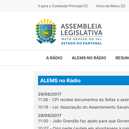
Ir para o Conteúdo Principal [1]
Início do Menu [2]
A RÁDIO
ALEMS NO RÁDIO
RESUM
ALEMS no Rádio
29/06/2017
11:26 - CPI recebe documentos da Sefaz e assi
10:16 - Lei: Associação do Assentamento Savana
28/06/2017
11:00 - João Grandão faz apelo para que Gover
10:07 - Orro pede cautela em abordagens à p