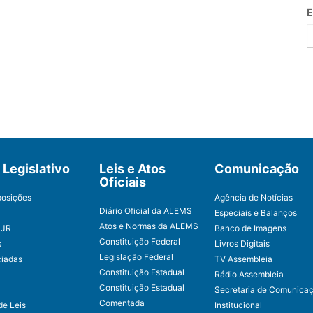
E
Legislativo
Leis e Atos
Comunicação
Oficiais
posições
Agência de Notícias
Diário Oficial da ALEMS
Especiais e Balanços
Atos e Normas da ALEMS
CJR
Banco de Imagens
Constituição Federal
s
Livros Digitais
Legislação Federal
ciadas
TV Assembleia
Constituição Estadual
Rádio Assembleia
Constituição Estadual
Secretaria de Comunica
Comentada
de Leis
Institucional