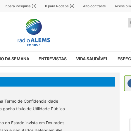
Ir para Pesquisa [3]
Ir para Rodapé [4]
Alto contraste
Acessibil
O DA SEMANA
ENTREVISTAS
VIDA SAUDÁVEL
ESPEC
na Termo de Confidencialidade
 ganha título de Utilidade Pública
no do Estado invista em Dourados
aisana e deputados defendem PM