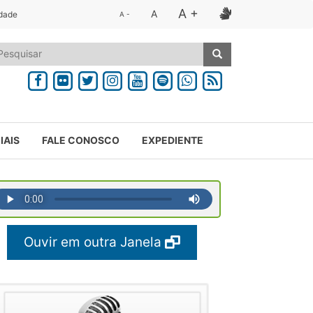
A +
A
idade
A -
IAIS
FALE CONOSCO
EXPEDIENTE
Ouvir em outra Janela