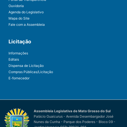
Ouvidoria
Agenda do Legislativo
Mapa do Site
Fale com a Assembleia
Licitação
Informações
Editais
Dispensa de Licitação
Compras Públicas/Licitação
E-fornecedor
Assembleia Legislativa de Mato Grosso do Sul
Palácio Guaicurus - Avenida Desembargador José
Nunes da Cunha - Parque dos Poderes - Bloco 09 -