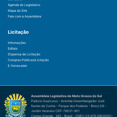
Agenda do Legislativo
Mapa do Site
Fale com a Assembleia
Licitação
Informações
Editais
Dispensa de Licitação
Compras Públicas/Licitação
E-fornecedor
Assembleia Legislativa de Mato Grosso do Sul
Palácio Guaicurus - Avenida Desembargador José
Nunes da Cunha - Parque dos Poderes - Bloco 09 -
Jardim Veraneio CEP: 79031-901
Campo Grande - MS - Brasil - CNPJ: 03.979.390/0001-