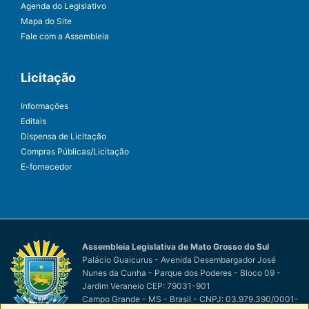
Agenda do Legislativo
Mapa do Site
Fale com a Assembleia
Licitação
Informações
Editais
Dispensa de Licitação
Compras Públicas/Licitação
E-fornecedor
Assembleia Legislativa de Mato Grosso do Sul
Palácio Guaicurus - Avenida Desembargador José
Nunes da Cunha - Parque dos Poderes - Bloco 09 -
Jardim Veraneio CEP: 79031-901
Campo Grande - MS - Brasil - CNPJ: 03.979.390/0001-