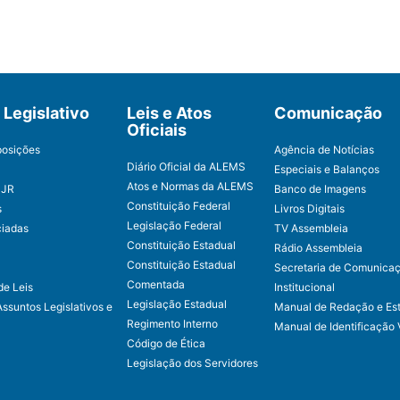
Legislativo
Leis e Atos
Comunicação
Oficiais
posições
Agência de Notícias
Diário Oficial da ALEMS
Especiais e Balanços
Atos e Normas da ALEMS
CJR
Banco de Imagens
Constituição Federal
s
Livros Digitais
Legislação Federal
ciadas
TV Assembleia
Constituição Estadual
Rádio Assembleia
Constituição Estadual
Secretaria de Comunica
Comentada
de Leis
Institucional
Legislação Estadual
Assuntos Legislativos e
Manual de Redação e Est
Regimento Interno
Manual de Identificação 
Código de Ética
Legislação dos Servidores