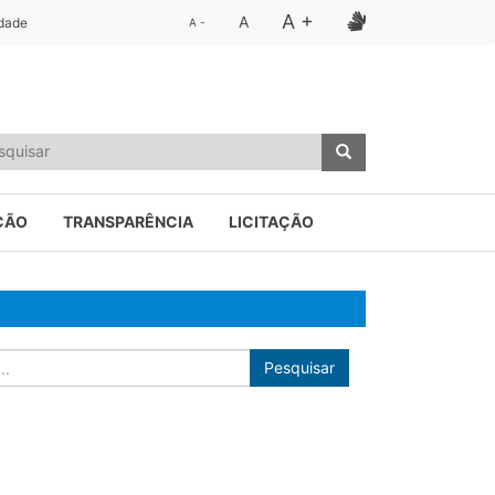
A +
A
idade
A -
ÇÃO
TRANSPARÊNCIA
LICITAÇÃO
Pesquisar