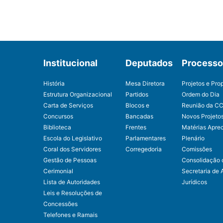
Institucional
Deputados
Processo 
História
Mesa Diretora
Projetos e Pro
Estrutura Organizacional
Partidos
Ordem do Dia
Carta de Serviços
Blocos e
Reunião da C
Concursos
Bancadas
Novos Projeto
Biblioteca
Frentes
Matérias Apre
Escola do Legislativo
Parlamentares
Plenário
Coral dos Servidores
Corregedoria
Comissões
Gestão de Pessoas
Consolidação 
Cerimonial
Secretaria de 
Lista de Autoridades
Jurídicos
Leis e Resoluções de
Concessões
Telefones e Ramais