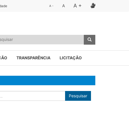
A +
A
idade
A -
ÇÃO
TRANSPARÊNCIA
LICITAÇÃO
Pesquisar