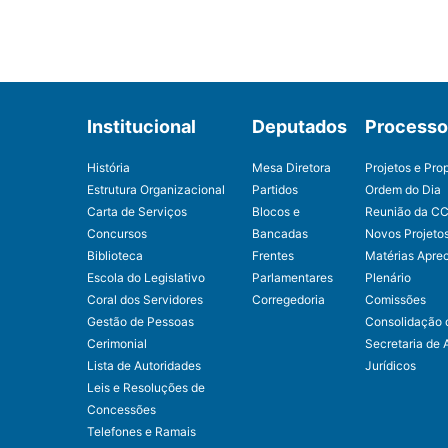
Institucional
Deputados
Processo 
História
Mesa Diretora
Projetos e Pro
Estrutura Organizacional
Partidos
Ordem do Dia
Carta de Serviços
Blocos e
Reunião da C
Concursos
Bancadas
Novos Projeto
Biblioteca
Frentes
Matérias Apre
Escola do Legislativo
Parlamentares
Plenário
Coral dos Servidores
Corregedoria
Comissões
Gestão de Pessoas
Consolidação 
Cerimonial
Secretaria de 
Lista de Autoridades
Jurídicos
Leis e Resoluções de
Concessões
Telefones e Ramais