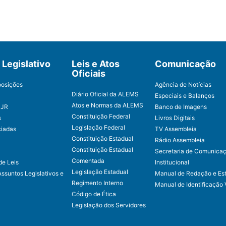
Legislativo
Leis e Atos
Comunicação
Oficiais
posições
Agência de Notícias
Diário Oficial da ALEMS
Especiais e Balanços
Atos e Normas da ALEMS
CJR
Banco de Imagens
Constituição Federal
s
Livros Digitais
Legislação Federal
ciadas
TV Assembleia
Constituição Estadual
Rádio Assembleia
Constituição Estadual
Secretaria de Comunica
Comentada
de Leis
Institucional
Legislação Estadual
Assuntos Legislativos e
Manual de Redação e Est
Regimento Interno
Manual de Identificação 
Código de Ética
Legislação dos Servidores