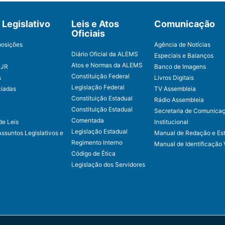
Legislativo
Leis e Atos
Comunicação
Oficiais
posições
Agência de Notícias
Diário Oficial da ALEMS
Especiais e Balanços
Atos e Normas da ALEMS
CJR
Banco de Imagens
Constituição Federal
s
Livros Digitais
Legislação Federal
ciadas
TV Assembleia
Constituição Estadual
Rádio Assembleia
Constituição Estadual
Secretaria de Comunica
Comentada
de Leis
Institucional
Legislação Estadual
Assuntos Legislativos e
Manual de Redação e Est
Regimento Interno
Manual de Identificação 
Código de Ética
Legislação dos Servidores