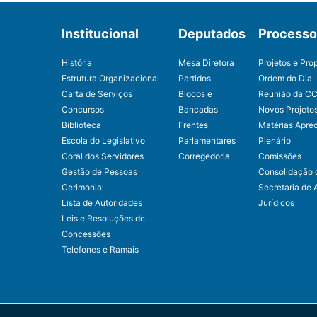
Institucional
Deputados
Processo 
História
Mesa Diretora
Projetos e Pro
Estrutura Organizacional
Partidos
Ordem do Dia
Carta de Serviços
Blocos e
Reunião da C
Concursos
Bancadas
Novos Projeto
Biblioteca
Frentes
Matérias Apre
Escola do Legislativo
Parlamentares
Plenário
Coral dos Servidores
Corregedoria
Comissões
Gestão de Pessoas
Consolidação 
Cerimonial
Secretaria de 
Lista de Autoridades
Jurídicos
Leis e Resoluções de
Concessões
Telefones e Ramais