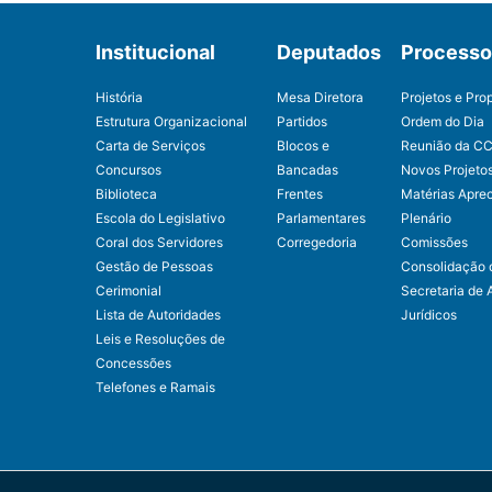
Institucional
Deputados
Processo 
História
Mesa Diretora
Projetos e Pro
Estrutura Organizacional
Partidos
Ordem do Dia
Carta de Serviços
Blocos e
Reunião da C
Concursos
Bancadas
Novos Projeto
Biblioteca
Frentes
Matérias Apre
Escola do Legislativo
Parlamentares
Plenário
Coral dos Servidores
Corregedoria
Comissões
Gestão de Pessoas
Consolidação 
Cerimonial
Secretaria de 
Lista de Autoridades
Jurídicos
Leis e Resoluções de
Concessões
Telefones e Ramais