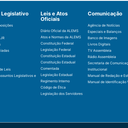
Legislativo
Leis e Atos
Comunicação
Oficiais
posições
Agência de Notícias
Diário Oficial da ALEMS
Especiais e Balanços
Atos e Normas da ALEMS
CJR
Banco de Imagens
Constituição Federal
s
Livros Digitais
Legislação Federal
ciadas
TV Assembleia
Constituição Estadual
Rádio Assembleia
Constituição Estadual
Secretaria de Comunica
Comentada
de Leis
Institucional
Legislação Estadual
Assuntos Legislativos e
Manual de Redação e Est
Regimento Interno
Manual de Identificação 
Código de Ética
Legislação dos Servidores