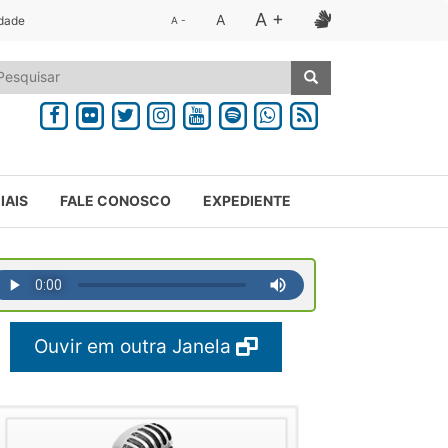
A +
A
idade
A -
IAIS
FALE CONOSCO
EXPEDIENTE
Ouvir em outra Janela