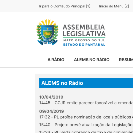
Ir para o Conteúdo Principal [1]
Início do Menu [2]
A RÁDIO
ALEMS NO RÁDIO
RESUM
ALEMS no Rádio
10/04/2019
14:45 - CCJR emite parecer favorável a emenda
09/04/2019
17:32 - PL proíbe nominação de locais públicos
15:40 - Projeto prevê atualização da Legislação
15:26 - PL veda cobrança de taxa de conveniên