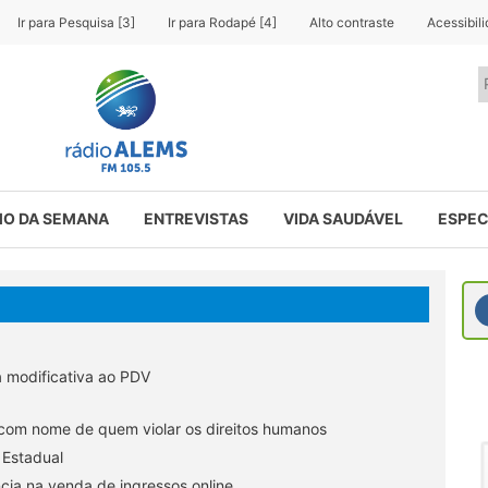
Ir para Pesquisa [3]
Ir para Rodapé [4]
Alto contraste
Acessibil
O DA SEMANA
ENTREVISTAS
VIDA SAUDÁVEL
ESPEC
 modificativa ao PDV
 com nome de quem violar os direitos humanos
 Estadual
cia na venda de ingressos online