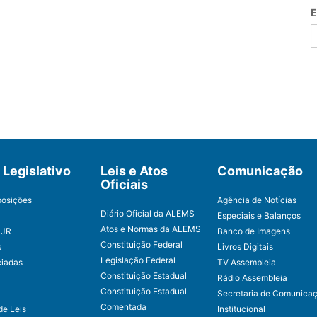
E
Legislativo
Leis e Atos
Comunicação
Oficiais
posições
Agência de Notícias
Diário Oficial da ALEMS
Especiais e Balanços
Atos e Normas da ALEMS
CJR
Banco de Imagens
Constituição Federal
s
Livros Digitais
Legislação Federal
ciadas
TV Assembleia
Constituição Estadual
Rádio Assembleia
Constituição Estadual
Secretaria de Comunica
Comentada
de Leis
Institucional